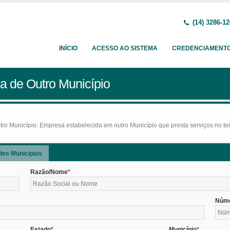
(14) 3286-1
INÍCIO
ACESSO AO SISTEMA
CREDENCIAMENT
a de Outro Município
o Município: Empresa estabelecida em outro Município que presta serviços no terr
des Municipais
Razão/Nome
Núm
Estado
Município