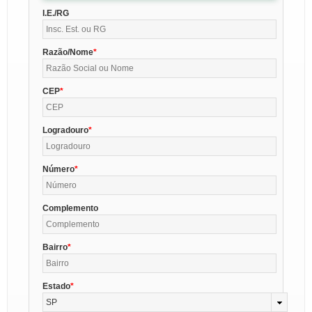
I.E./RG
Razão/Nome
CEP
Logradouro
Número
Complemento
Bairro
Estado
SP