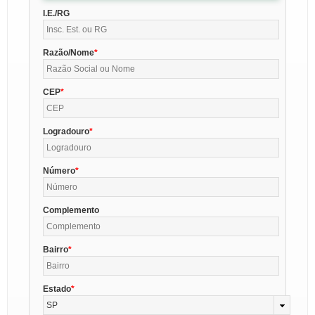
I.E./RG
Razão/Nome
CEP
Logradouro
Número
Complemento
Bairro
Estado
SP