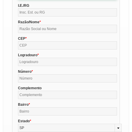
I.E./RG
Razão/Nome
CEP
Logradouro
Número
Complemento
Bairro
Estado
SP