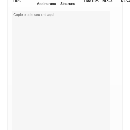
DPS
Lote DPS
NFS-e
NFS-
Assíncrono
Síncrono