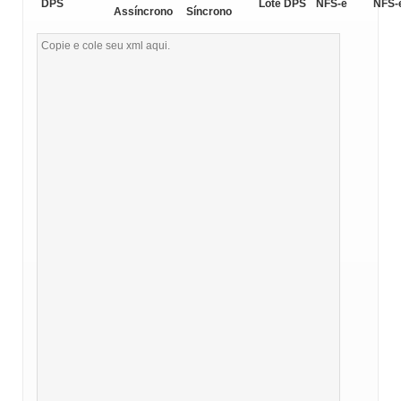
DPS
Lote DPS
NFS-e
NFS-
Assíncrono
Síncrono