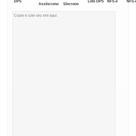
DPS
Lote DPS
NFS-e
NFS-
Assíncrono
Síncrono