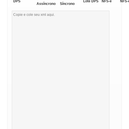
DPS
Lote DPS
NFS-e
NFS-
Assíncrono
Síncrono