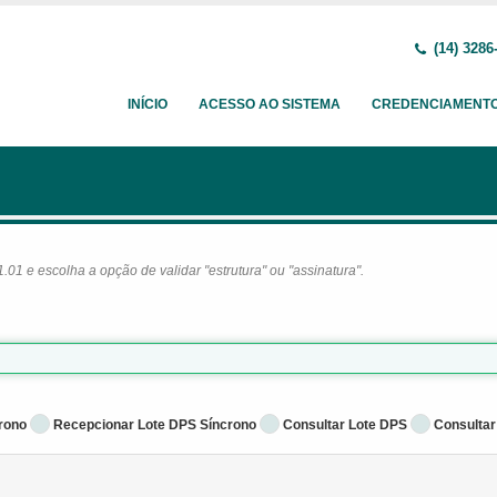
(14) 3286
INÍCIO
ACESSO AO SISTEMA
CREDENCIAMENT
1 e escolha a opção de validar "estrutura" ou "assinatura".
rono
Recepcionar Lote DPS Síncrono
Consultar Lote DPS
Consultar