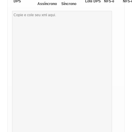
DPS
Lote DPS
NFS-e
NFS-
Assíncrono
Síncrono