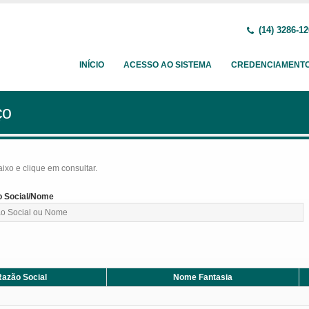
(14) 3286-1
INÍCIO
ACESSO AO SISTEMA
CREDENCIAMENT
ço
baixo e clique em consultar.
 Social/Nome
azão Social
Nome Fantasia