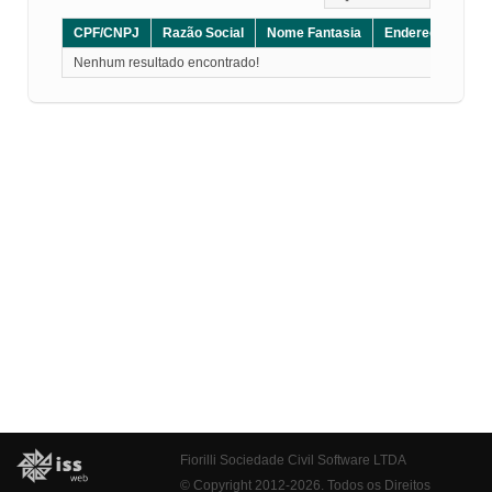
CPF/CNPJ
Razão Social
Nome Fantasia
Endereço
CE
Nenhum resultado encontrado!
Fiorilli Sociedade Civil Software LTDA
© Copyright 2012-2026. Todos os Direitos