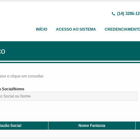
(14) 3286-1
INÍCIO
ACESSO AO SISTEMA
CREDENCIAMENT
ço
baixo e clique em consultar.
 Social/Nome
azão Social
Nome Fantasia