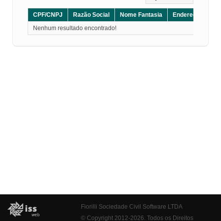
CPF/CNPJ
Razão Social
Nome Fantasia
Endereço
CE
Nenhum resultado encontrado!
Fiorilli Sociedade Civil Software LTDA
© Copyright 2012-2026. Todos os Direitos