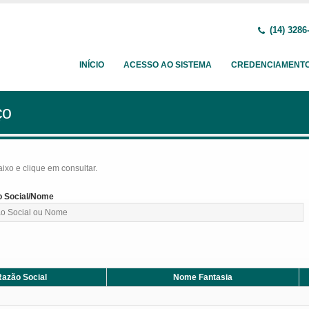
(14) 3286
INÍCIO
ACESSO AO SISTEMA
CREDENCIAMENT
ço
baixo e clique em consultar.
 Social/Nome
azão Social
Nome Fantasia