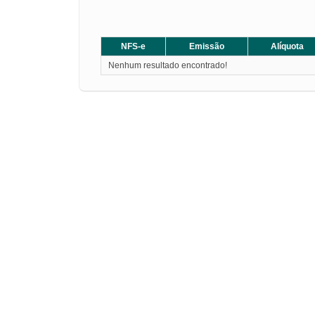
NFS-e
Emissão
Alíquota
Nenhum resultado encontrado!